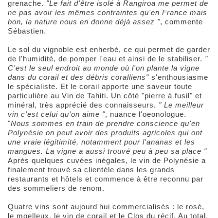
grenache.
"Le fait d'être isolé à Rangiroa me permet de
ne pas avoir les mêmes contraintes qu'en France mais
bon, la nature nous en donne déjà assez "
, commente
Sébastien.
Le sol du vignoble est enherbé, ce qui permet de garder
de l'humidité, de pomper l'eau et ainsi de le stabiliser.
"
C'est le seul endroit au monde où l'on plante la vigne
dans du corail et des débris coralliens"
s'enthousiasme
le spécialiste. Et le corail apporte une saveur toute
particulière au Vin de Tahiti. Un côté "pierre à fusil" et
minéral, très apprécié des connaisseurs.
" Le meilleur
vin c'est celui qu'on aime "
, nuance l'oeonologue.
"
Nous sommes en train de prendre conscience qu'en
Polynésie on peut avoir des produits agricoles qui ont
une vraie légitimité, notamment pour l'ananas et les
mangues. La vigne a aussi trouvé peu à peu sa place "
Après quelques cuvées inégales, le vin de Polynésie a
finalement trouvé sa clientèle dans les grands
restaurants et hôtels et commence à être reconnu par
des sommeliers de renom.
Quatre vins sont aujourd'hui commercialisés : le rosé,
le moelleux, le vin de corail et le Clos du récif. Au total,