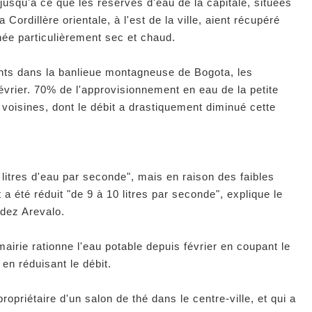
usqu'à ce que les réserves d'eau de la capitale, situées
Cordillère orientale, à l'est de la ville, aient récupéré
née particulièrement sec et chaud.
ts dans la banlieue montagneuse de Bogota, les
évrier. 70% de l'approvisionnement en eau de la petite
voisines, dont le débit a drastiquement diminué cette
 litres d'eau par seconde", mais en raison des faibles
 a été réduit "de 9 à 10 litres par seconde", explique le
dez Arevalo.
mairie rationne l'eau potable depuis février en coupant le
 en réduisant le débit.
opriétaire d'un salon de thé dans le centre-ville, et qui a