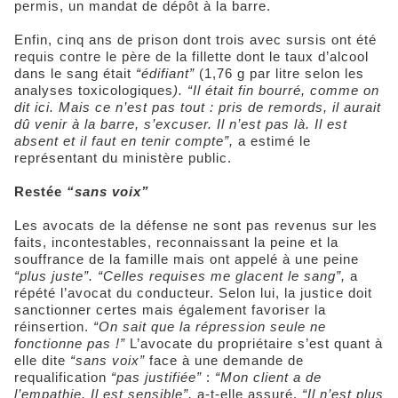
permis, un mandat de dépôt à la barre.
Enfin, cinq ans de prison dont trois avec sursis ont été
requis contre le père de la fillette dont le taux d’alcool
dans le sang était
“édifiant”
(1,76 g par litre selon les
analyses toxicologiques
). “Il était fin bourré, comme on
dit ici.
Mais ce n’est pas tout : pris de remords, il aurait
dû venir à la barre, s’excuser. Il n’est pas là. Il est
absent et il faut en tenir compte”,
a estimé le
représentant du ministère public.
Restée
“sans voix”
Les avocats de la défense ne sont pas revenus sur les
faits, incontestables, reconnaissant la peine et la
souffrance de la famille mais ont appelé à une peine
“plus juste”. “Celles requises me glacent le sang”,
a
répété l’avocat du conducteur. Selon lui, la justice doit
sanctionner certes mais également favoriser la
réinsertion.
“On sait que la répression seule ne
fonctionne pas !”
L’avocate du propriétaire s’est quant à
elle dite
“sans voix”
face à une demande de
requalification
“pas justifiée”
:
“Mon client a de
l’empathie. Il est sensible”,
a-t-elle assuré.
“Il n’est plus