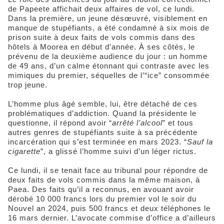
de Papeete affichait deux affaires de vol, ce lundi.
Dans la première, un jeune désœuvré, visiblement en
manque de stupéfiants, a été condamné à six mois de
prison suite à deux faits de vols commis dans des
hôtels à Moorea en début d’année. À ses côtés, le
prévenu de la deuxième audience du jour : un homme
de 49 ans, d’un calme étonnant qui contraste avec les
mimiques du premier, séquelles de l’“ice” consommée
trop jeune.
L’homme plus âgé semble, lui, être détaché de ces
problématiques d’addiction. Quand la présidente le
questionne, il répond avoir “
arrêté l’alcool
” et tous
autres genres de stupéfiants suite à sa précédente
incarcération qui s’est terminée en mars 2023. “
Sauf la
cigarette
”, a glissé l’homme suivi d’un léger rictus.
Ce lundi, il se tenait face au tribunal pour répondre de
deux faits de vols commis dans la même maison, à
Paea. Des faits qu’il a reconnus, en avouant avoir
dérobé 10 000 francs lors du premier vol le soir du
Nouvel an 2024, puis 500 francs et deux téléphones le
16 mars dernier. L’avocate commise d’office a d’ailleurs