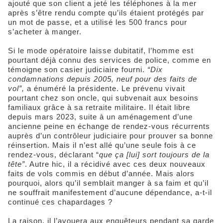
ajouté que son client a jeté les téléphones à la mer
après s’être rendu compte qu’ils étaient protégés par
un mot de passe, et a utilisé les 500 francs pour
s’acheter à manger.
Si le mode opératoire laisse dubitatif, l’homme est
pourtant déjà connu des services de police, comme en
témoigne son casier judiciaire fourni.
“Dix
condamnations depuis 2005, neuf pour des faits de
vol”,
a énuméré la présidente. Le prévenu vivait
pourtant chez son oncle, qui subvenait aux besoins
familiaux grâce à sa retraite militaire. Il était libre
depuis mars 2023, suite à un aménagement d’une
ancienne peine en échange de rendez-vous récurrents
auprès d’un contrôleur judiciaire pour prouver sa bonne
réinsertion. Mais il n’est allé qu’une seule fois à ce
rendez-vous, déclarant “
que ça [lui] sort toujours de la
tête”
. Autre hic, il a récidivé avec ces deux nouveaux
faits de vols commis en début d’année. Mais alors
pourquoi, alors qu’il semblait manger à sa faim et qu’il
ne souffrait manifestement d’aucune dépendance, a-t-il
continué ces chapardages ?
La raison, il l’avouera aux enquêteurs pendant sa garde