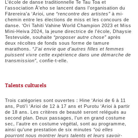
L’école de danse traditionnelle Te Tau Toa et
l’association Ā’eho se lancent dans l’organisation du
Fārereira’a ‘Arioi, une
“rencontre des artistes”
à mi-
chemin entre les élections de miss et les concours de
danse. ‘Ori Tahiti Vahine World Champion 2023 et Miss
Mini-Heiva 2024, la jeune directrice de l’école, Dhaysie
Testevuide, souhaite
“proposer autre chose”
après
deux récoltes de fonds sous forme de tamure
marathons.
“J’ai envie que d’autres filles et femmes
puissent vivre cette expérience dans une démarche de
transmission”
, confie-t-elle.
​Talents culturels
Trois catégories sont ouvertes : Hine ‘Arioi de 6 à 11
ans, Poti’i ‘Arioi de 12 à 17 ans et Purotu ‘Arioi à partir
de 18 ans. Les critères de beauté seront relégués au
second plan. Deux passages, l’un en grand costume
sec, l’autre en costume végétal, sont au programme,
ainsi qu’une prestation de six minutes
“où elles
pourront nous montrer leurs talents et leurs savoir-