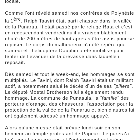
locale.
Comme l'ont révélé samedi nos confrères de Polynésie
ère
la 1
, Ralph Taaviri était parti chasser dans la vallée
de la Punaruu. Il était passé par le refuge Rata et c'est
en redescendant vendredi qu'il a vraisemblablement
chuté de 200 mètres de haut après s'être assis pour se
reposer. Le corps du malheureux n'a été repéré que
samedi et l'hélicoptère Dauphin a été mobilisé pour
tenter de l'évacuer de la crevasse dans laquelle il
reposait.
Dès samedi et tout le week-end, les hommages se sont
multipliés. Le Tavini, dont Ralph Taaviri était un militant
actif, a notamment salué le décès d'un de ses
"piliers"
.
Le député Moetai Brotherson lui a également rendu
hommage. La commune de Punaauia, la
"famille"
des
porteurs d'orange, des chasseurs, l'association pour la
protection de la vallée de la Punaruu et bien d'autres lui
ont également adressé un hommage appuyé.
Alors qu'une messe était prévue lundi soir en son
honneur au temple protestant de Papeari. Le purera'a
feti'i aura lieu mardi soir et l'enterrement est prévu