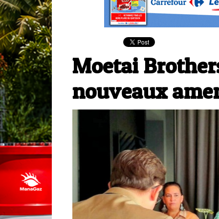
​Moetai Brothe
nouveaux ame