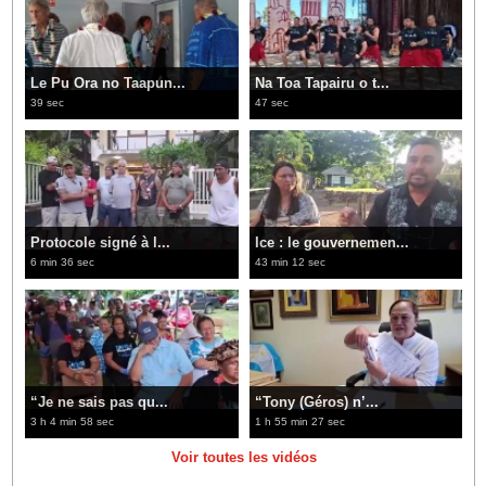
Le Pu Ora no Taapun...
Na Toa Tapairu o t...
39 sec
47 sec
Protocole signé à l...
Ice : le gouvernemen...
6 min 36 sec
43 min 12 sec
“Je ne sais pas qu...
“Tony (Géros) n’...
3 h 4 min 58 sec
1 h 55 min 27 sec
Voir toutes les vidéos