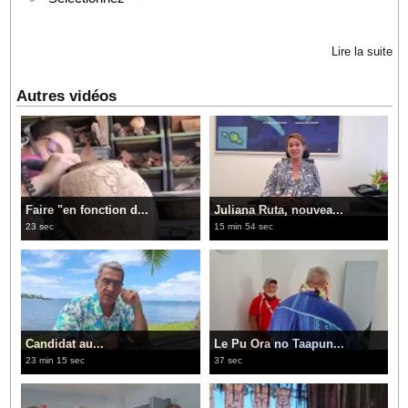
Lire la suite
Autres vidéos
Faire "en fonction d...
Juliana Ruta, nouvea...
23 sec
15 min 54 sec
Candidat au...
Le Pu Ora no Taapun...
23 min 15 sec
37 sec