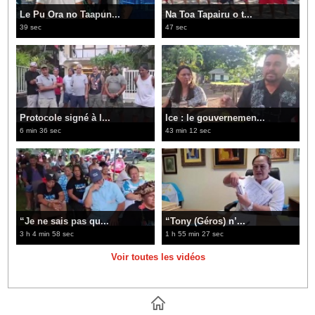
Le Pu Ora no Taapun...
Na Toa Tapairu o t...
39 sec
47 sec
Protocole signé à l...
Ice : le gouvernemen...
6 min 36 sec
43 min 12 sec
“Je ne sais pas qu...
“Tony (Géros) n’...
3 h 4 min 58 sec
1 h 55 min 27 sec
Voir toutes les vidéos