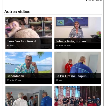
Lire la suite
Autres vidéos
Faire "en fonction d...
Juliana Ruta, nouvea...
23 sec
15 min 54 sec
Candidat au...
Le Pu Ora no Taapun...
23 min 15 sec
37 sec