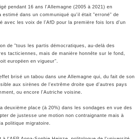
irigé pendant 16 ans l'Allemagne (2005 à 2021) en
 a estimé dans un communiqué qu'il était "erroné" de
é avec les voix de l'AfD pour la première fois lors d'un
tion de "tous les partis démocratiques, au-delà des
vres tacticiennes, mais de manière honnête sur le fond,
oit européen en vigueur".
ffet brisé un tabou dans une Allemagne qui, du fait de son
sible aux sirènes de l'extrême droite que d'autres pays
mment, ou encore l'Autriche voisine.
e la deuxième place (à 20%) dans les sondages en vue des
adopter de justesse une motion non contraignante mais à
a politique migratoire.
it à l'AFP Anna-Sophie Heinze, politologue de l'université