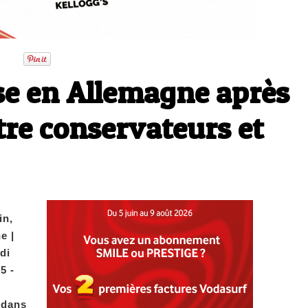
se en Allemagne après
tre conservateurs et
in,
e |
di
5 -
 dans