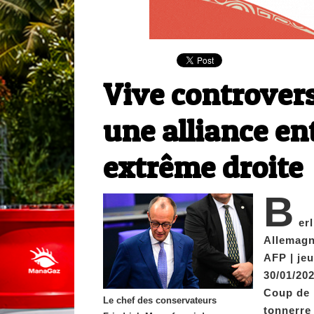
Vive controver
une alliance en
extrême droite
B
erl
Allemagn
AFP | jeu
30/01/202
Coup de
Le chef des conservateurs
tonnerre