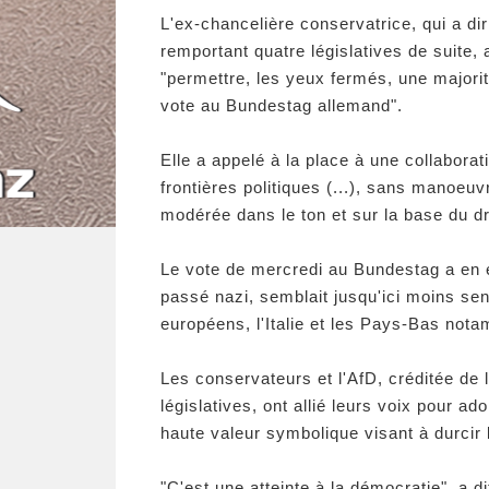
L'ex-chancelière conservatrice, qui a d
remportant quatre législatives de suite,
"permettre, les yeux fermés, une majorit
vote au Bundestag allemand".
Elle a appelé à la place à une collabora
frontières politiques (...), sans manoeu
modérée dans le ton et sur la base du dr
Le vote de mercredi au Bundestag a en e
passé nazi, semblait jusqu'ici moins sen
européens, l'Italie et les Pays-Bas nota
Les conservateurs et l'AfD, créditée d
législatives, ont allié leurs voix pour 
haute valeur symbolique visant à durcir l
"C'est une atteinte à la démocratie", a d