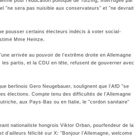
émie pour l'éducation politique de Tutzing, interrogée par
kel "ne sera pas nuisible aux conservateurs" et "ne devrait
e pousser certains électeurs indécis à voter social-
 estimé Mme Heinze.
'une arrivée au pouvoir de l'extrême droite en Allemagne
 les partis, et la CDU en tête, refusent de gouverner avec
ue berlinois Gero Neugebauer, soulignent que l'AfD "se
es élections. Compte tenu des difficultés de l'Allemagne
Autriche, aux Pays-Bas ou en Italie, le "cordon sanitaire"
eant nationaliste hongrois Viktor Orban, pourfendeur de la
st d'ailleurs félicité sur X: "Bonjour l'Allemagne, welcome