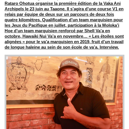
Rataro Ohotua organise la première édition de la Vaka Ani
Archipels le 23 juin au Taaone. Il s’agira d’une course V1 en
relais par équipe de deux sur un parcours de deux fois
quatre kilomètres. Qualification d’un team marquisien pour
les Jeux du Pacifique en juillet, participation à la Moloka’i
Hoe d’un team marquisien renforcé par Shell Va’a en
octobre, Hawaiki Nui Va’a en novembre… « Les étoiles sont
alignées » pour le va’a marquisien en 2019, fruit d’un travail
de longue haleine au sein de son école de va’a. Interview.