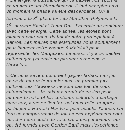
« L’énergie, la puissance qui va habiter nos sportifs
ne va pas rester éternellement, il faut accepter qu’à
un moment la phase va être descendante. On a
e
terminé à la 8
place lors du Marathon Polynésie la
e
1
, derrière Shell et Team Opt. J’ai envie de continuer
avec cette énergie. Cette année, les étoiles sont
alignées pour nous, du fait de notre participation à
Samoa. Les maires des Marquises nous soutiennent
pour financer notre voyage à Moloka’i pour
représenter les Marquises. Là aussi, il y a un cachet
culturel que j’ai envie de partager avec eux, à
Hawai’i. »
« Certains savent comment gagner là-bas, moi j’ai
envie de mettre le premier pas, un premier pas
culturel. Les Hawaïens ne sont pas loin de nous
culturellement. Je vais me servir de ce lien pour
amener le haka et les contenus culturels à partager
avec eux, avec ce lien fort qui nous relie, et après
participer à Hawaiki Nui Va’a pour boucler l’année. On
fera un compte-rendu de toutes ces expériences pour
enrichir notre école de va’a. On a cinq moniteurs qui
ont été formés avec Gordon Barff mais l’expérience