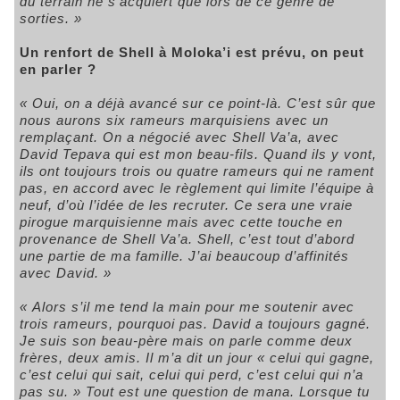
du terrain ne s’acquiert que lors de ce genre de
sorties. »
Un renfort de Shell à Moloka’i est prévu, on peut
en parler ?
« Oui, on a déjà avancé sur ce point-là. C’est sûr que
nous aurons six rameurs marquisiens avec un
remplaçant. On a négocié avec Shell Va’a, avec
David Tepava qui est mon beau-fils. Quand ils y vont,
ils ont toujours trois ou quatre rameurs qui ne rament
pas, en accord avec le règlement qui limite l’équipe à
neuf, d’où l’idée de les recruter. Ce sera une vraie
pirogue marquisienne mais avec cette touche en
provenance de Shell Va’a. Shell, c’est tout d’abord
une partie de ma famille. J’ai beaucoup d’affinités
avec David. »
« Alors s’il me tend la main pour me soutenir avec
trois rameurs, pourquoi pas. David a toujours gagné.
Je suis son beau-père mais on parle comme deux
frères, deux amis. Il m’a dit un jour « celui qui gagne,
c’est celui qui sait, celui qui perd, c’est celui qui n’a
pas su. » Tout est une question de mana. Lorsque tu