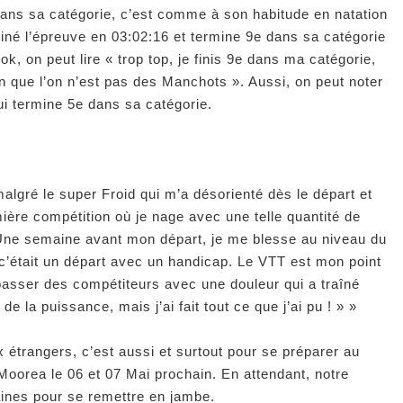
dans sa catégorie, c’est comme à son habitude en natation
rminé l’épreuve en 03:02:16 et termine 9e dans sa catégorie
 on peut lire « trop top, je finis 9e dans ma catégorie,
ien que l’on n’est pas des Manchots ». Aussi, on peut noter
i termine 5e dans sa catégorie.
malgré le super Froid qui m’a désorienté dès le départ et
ière compétition où je nage avec une telle quantité de
e. Une semaine avant mon départ, je me blesse au niveau du
 c’était un départ avec un handicap. Le VTT est mon point
dépasser des compétiteurs avec une douleur qui a traîné
de la puissance, mais j’ai fait tout ce que j’ai pu ! »
»
 étrangers, c’est aussi et surtout pour se préparer au
t Moorea le 06 et 07 Mai prochain. En attendant, notre
nes pour se remettre en jambe.