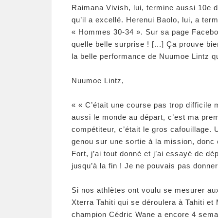
Raimana Vivish, lui, termine aussi 10e 
qu’il a excellé. Herenui Baolo, lui, a te
« Hommes 30-34 ». Sur sa page Facebook,
quelle belle surprise ! [...] Ça prouve b
la belle performance de Nuumoe Lintz qu
Nuumoe Lintz,
«
« C’était une course pas trop difficile 
aussi le monde au départ, c’est ma prem
compétiteur, c’était le gros cafouillag
genou sur une sortie à la mission, donc
Fort, j’ai tout donné et j’ai essayé de 
jusqu’à la fin ! Je ne pouvais pas donner 
Si nos athlètes ont voulu se mesurer aux
Xterra Tahiti qui se déroulera à Tahiti e
champion Cédric Wane a encore 4 semai