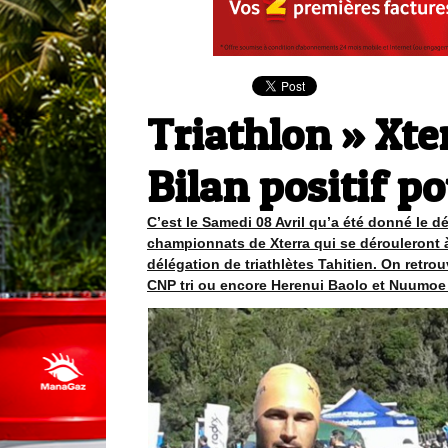
Triathlon » Xte
Bilan positif po
C’est le Samedi 08 Avril qu’a été donné le d
championnats de Xterra qui se dérouleront à 
délégation de triathlètes Tahitien. On retr
CNP tri ou encore Herenui Baolo et Nuumoe 