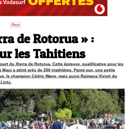
rra de Rotorua » :
ur les Tahitiens
épart du Xterra de Rotorua. Cette épreuve, qualificative pour les
Maui a attiré prés de 250 triathlètes. Parmi eux, une petite
ouve, le champion Cédric Wane, mais aussi Raimana Vivish du
Lintz.