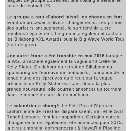
league. Le groupe ZoSea est une holding américaine
issue du football US.
Le groupe a tout d’abord laissé les choses en état
avant de procéder à divers changements. Les primes
des surfeurs ont augmenté, le surf féminin a été
revalorisé également. Le groupe a également racheté
les Billabong XXL Awards puis le Big Wave World Tour
(surf de gros).
Une autre étape a été franchie en mai 2016
lorsque
la WSL a racheté également la vague artificielle de
Kelly Slater. En dehors du retrait de Billabong du
sponsoring de l’épreuve de Teahupo’o, l’annonce de la
tenue d’une des épreuves du circuit sur la vague
artificielle de Kelly Slater est sans doute la plus
grande nouveauté, elle pourrait annoncer un tournant
dans le monde du surf de compétition.
Le calendrier a changé.
Le Fidji Pro et l’épreuve
californienne de Trestles disparaissent, Bali et le Surf
Ranch Lemoore font leur apparition. Certains autres
changements ont également été annoncés pour 2019,
la circuit mondial commencerait à Hawai’i à Pipeline