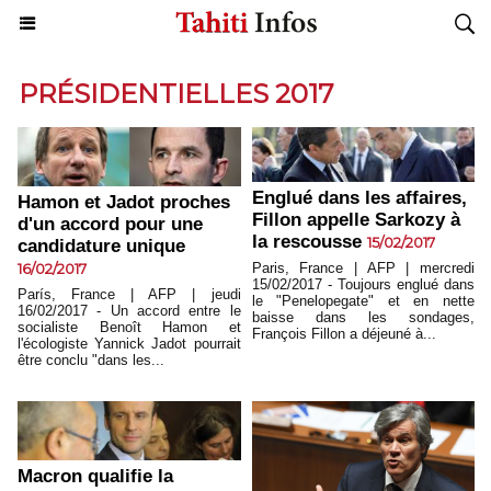
PRÉSIDENTIELLES 2017
Englué dans les affaires,
Hamon et Jadot proches
Fillon appelle Sarkozy à
d'un accord pour une
la rescousse
15/02/2017
candidature unique
Paris, France | AFP | mercredi
16/02/2017
15/02/2017 - Toujours englué dans
París, France | AFP | jeudi
le "Penelopegate" et en nette
16/02/2017 - Un accord entre le
baisse dans les sondages,
socialiste Benoît Hamon et
François Fillon a déjeuné à...
l'écologiste Yannick Jadot pourrait
être conclu "dans les...
Macron qualifie la