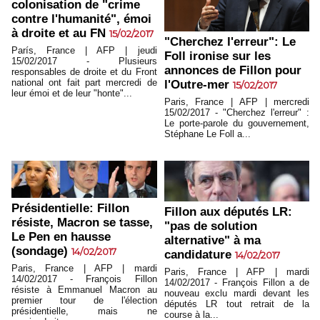
colonisation de "crime
contre l'humanité", émoi
à droite et au FN
15/02/2017
"Cherchez l'erreur": Le
París, France | AFP | jeudi
Foll ironise sur les
15/02/2017 - Plusieurs
annonces de Fillon pour
responsables de droite et du Front
national ont fait part mercredi de
l'Outre-mer
15/02/2017
leur émoi et de leur "honte"...
Paris, France | AFP | mercredi
15/02/2017 - "Cherchez l'erreur" :
Le porte-parole du gouvernement,
Stéphane Le Foll a...
Présidentielle: Fillon
Fillon aux députés LR:
résiste, Macron se tasse,
"pas de solution
Le Pen en hausse
alternative" à ma
(sondage)
14/02/2017
candidature
14/02/2017
Paris, France | AFP | mardi
Paris, France | AFP | mardi
14/02/2017 - François Fillon
14/02/2017 - François Fillon a de
résiste à Emmanuel Macron au
nouveau exclu mardi devant les
premier tour de l'élection
députés LR tout retrait de la
présidentielle, mais ne
course à la...