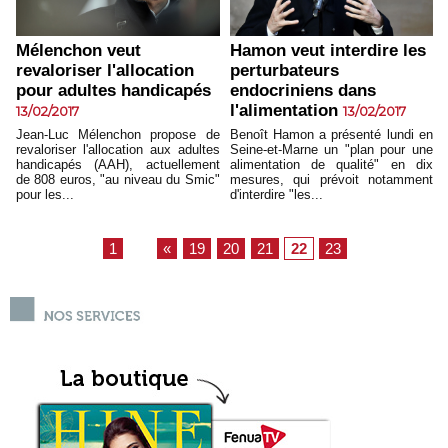
Mélenchon veut
Hamon veut interdire les
revaloriser l'allocation
perturbateurs
pour adultes handicapés
endocriniens dans
l'alimentation
13/02/2017
13/02/2017
Jean-Luc Mélenchon propose de
Benoît Hamon a présenté lundi en
revaloriser l'allocation aux adultes
Seine-et-Marne un "plan pour une
handicapés (AAH), actuellement
alimentation de qualité" en dix
de 808 euros, "au niveau du Smic"
mesures, qui prévoit notamment
pour les...
d'interdire "les...
1
...
«
19
20
21
22
23