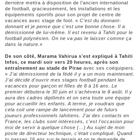
dernière mettra à disposition de l’ancien international
de football, gracieusement, les installations et les
équipements sportifs pour son projet de centre de
vacances avec stage de foot. «
C’est du donnant-
donnant et je pense que c’est une bonne chose. Il a
démissionné de lui-même. Il est revenu à Tahiti pour le
football polynésien. On ne va pas le laisser comme ça
dans la nature.
»
De son côté, Marama Vahirua s’est expliqué à Tahiti
Infos, ce mardi soir vers 20 heures, après son
entraînement au stade de Pirae
avec ses coéquipiers.
«
J’ai démissionné de la fédé il y a un mois maintenant.
J’ai décidé d’ouvrir mes stages football pendant les
vacances pour garçon et filles de 8 à 16 ans. Le
premier débutera le 30 juin et s’achèvera le 8 août. Il y
aura des cadres diplômés et on sera toute une équipe
pour accueillir les enfants. A terme, je voudrais que
cela soit une rampe de lancement pour de futurs
joueurs professionnels tahitiens. J’ai des contacts en
France, les clubs sont intéressés, c’est l’occasion pour
moi de servir à quelque chose (…) Au sujet de mon
poste de directeur technique, c’était compliqué. Quand
tu passes 16 ans sur le terrain et on te demande de