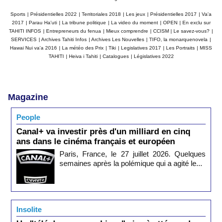
Sports
|
Présidentielles 2022
|
Territoriales 2018
|
Les jeux
|
Présidentielles 2017
|
Va'a
2017
|
Parau Ha'uti
|
La tribune politique
|
La video du moment
|
OPEN
|
En exclu sur
TAHITI INFOS
|
Entrepreneurs du fenua
|
Mieux comprendre
|
CCISM
|
Le savez-vous?
|
SERVICES
|
Archives Tahiti Infos
|
Archives Les Nouvelles
|
TIFO, la monarquenovela
|
Hawai Nui va'a 2016
|
La météo des Prix
|
Tiki
|
Legislatives 2017
|
Les Portraits
|
MISS
TAHITI
|
Heiva i Tahiti
|
Catalogues
|
Législatives 2022
Magazine
People
Canal+ va investir près d'un milliard en cinq
ans dans le cinéma français et européen
Paris, France, le 27 juillet 2026. Quelques
semaines après la polémique qui a agité le...
Insolite