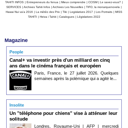
TAHITI INFOS
|
Entrepreneurs du fenua
|
Mieux comprendre
|
CCISM
|
Le savez-vous?
|
SERVICES
|
Archives Tahiti Infos
|
Archives Les Nouvelles
|
TIFO, la monarquenovela
|
Hawai Nui va'a 2016
|
La météo des Prix
|
Tiki
|
Legislatives 2017
|
Les Portraits
|
MISS
TAHITI
|
Heiva i Tahiti
|
Catalogues
|
Législatives 2022
Magazine
People
Canal+ va investir près d'un milliard en cinq
ans dans le cinéma français et européen
Paris, France, le 27 juillet 2026. Quelques
semaines après la polémique qui a agité le...
Insolite
Un "téléphone pour chiens" vise à atténuer leur
solitude
Londres, Royaume-Uni | AFP | mercredi