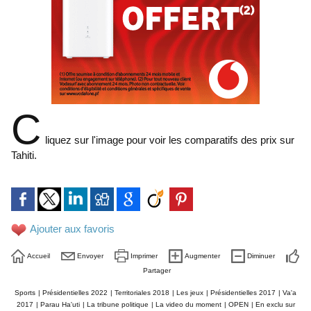
C
liquez sur l'image pour voir les comparatifs des prix sur
Tahiti.
Ajouter aux favoris
Accueil
Envoyer
Imprimer
Augmenter
Diminuer
Partager
Sports
|
Présidentielles 2022
|
Territoriales 2018
|
Les jeux
|
Présidentielles 2017
|
Va'a
2017
|
Parau Ha'uti
|
La tribune politique
|
La video du moment
|
OPEN
|
En exclu sur