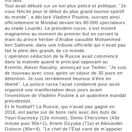
sociaux.
Tout avait débuté sur un ton plus policé et politique. "Je
vous félicite pour le début du plus grand tournoi sportif
du monde", a déclaré Vladimir Poutine, ouvrant ainsi
officiellement le Mondial devant les 80.000 spectateurs
au stade Loujniki. Le président russe, s'est montré
magnanime au moment du premier but en serrant la
main du prince héritier d'Arabie saoudite Mohammed
ben Salmane, dans une tribune officielle qui n'avait pas
fait le plein des grands de ce monde.
L'opération séduction de la Russie avait commencé
dans la matinée quand le principal opposant au
Kremlin, Alexeï Navalny, annonçait sur Twitter: "Je suis
de nouveau avec vous après un séjour de 30 jours en
détention. Je suis terriblement heureux d'être en
liberté". La justice russe l'avait condamné pour avoir
organisé une manifestation deux jours avant
l'investiture de Vladimir Poutine à un quatrième mandat
présidentiel.
Et le football? La Russie, qui n'avait pas gagné en
2018, est partie sur de bons rails avec des buts de
Youri Gazinsky (12e minute), Denis Cheryshev (43e
minute puis 90e+1), Artem Dzyuba (71e) et Alexander
Golovin (90e+4). "Le chef de l'État vient de m'appeler