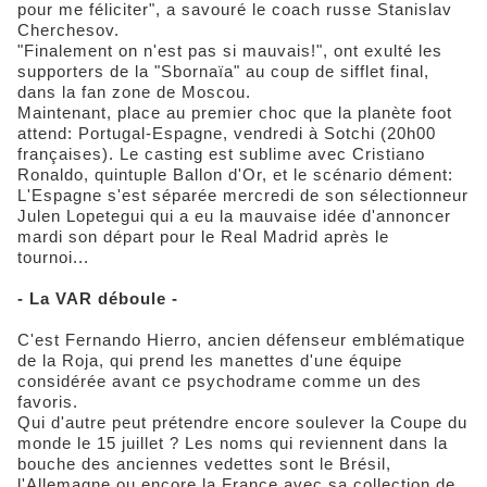
pour me féliciter", a savouré le coach russe Stanislav
Cherchesov.
"Finalement on n'est pas si mauvais!", ont exulté les
supporters de la "Sbornaïa" au coup de sifflet final,
dans la fan zone de Moscou.
Maintenant, place au premier choc que la planète foot
attend: Portugal-Espagne, vendredi à Sotchi (20h00
françaises). Le casting est sublime avec Cristiano
Ronaldo, quintuple Ballon d'Or, et le scénario dément:
L'Espagne s'est séparée mercredi de son sélectionneur
Julen Lopetegui qui a eu la mauvaise idée d'annoncer
mardi son départ pour le Real Madrid après le
tournoi...
- La VAR déboule -
C'est Fernando Hierro, ancien défenseur emblématique
de la Roja, qui prend les manettes d'une équipe
considérée avant ce psychodrame comme un des
favoris.
Qui d'autre peut prétendre encore soulever la Coupe du
monde le 15 juillet ? Les noms qui reviennent dans la
bouche des anciennes vedettes sont le Brésil,
l'Allemagne ou encore la France avec sa collection de