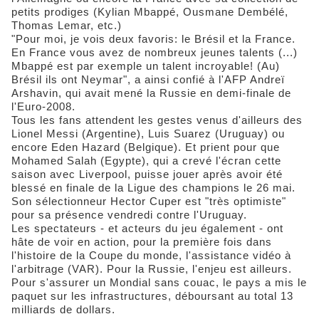
petits prodiges (Kylian Mbappé, Ousmane Dembélé,
Thomas Lemar, etc.)
"Pour moi, je vois deux favoris: le Brésil et la France.
En France vous avez de nombreux jeunes talents (...)
Mbappé est par exemple un talent incroyable! (Au)
Brésil ils ont Neymar", a ainsi confié à l'AFP Andreï
Arshavin, qui avait mené la Russie en demi-finale de
l'Euro-2008.
Tous les fans attendent les gestes venus d'ailleurs des
Lionel Messi (Argentine), Luis Suarez (Uruguay) ou
encore Eden Hazard (Belgique). Et prient pour que
Mohamed Salah (Egypte), qui a crevé l'écran cette
saison avec Liverpool, puisse jouer après avoir été
blessé en finale de la Ligue des champions le 26 mai.
Son sélectionneur Hector Cuper est "très optimiste"
pour sa présence vendredi contre l'Uruguay.
Les spectateurs - et acteurs du jeu également - ont
hâte de voir en action, pour la première fois dans
l'histoire de la Coupe du monde, l'assistance vidéo à
l'arbitrage (VAR). Pour la Russie, l'enjeu est ailleurs.
Pour s'assurer un Mondial sans couac, le pays a mis le
paquet sur les infrastructures, déboursant au total 13
milliards de dollars.