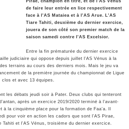
Pirae, champion en titre, et de l'AS Vénus
de faire leur entrée en lice respectivement
face à l'AS Mataiea et à l'AS Arue. L'AS
Tiare Tahiti, deuxième du dernier exercice,
jouera de son côté son premier match de la
saison samedi contre l'AS Excelsior.
Entre la fin prématurée du dernier exercice
ille judiciaire qui oppose depuis juillet l'AS Vénus à la
in des terrains au cours des derniers mois. Mais le jeu va
e lancement de la première journée du championnat de Ligue
s clos et avec 13 équipes.
nt les débats jeudi soir à Pater. Deux clubs qui tenteront
d'antan, après un exercice 2019/2020 terminé à l'avant-
et à la cinquième place pour la formation de Faa'a. Il
di pour voir en action les cadors que sont l'AS Pirae,
e Tahiti et l'AS Vénus, troisième du dernier exercice.