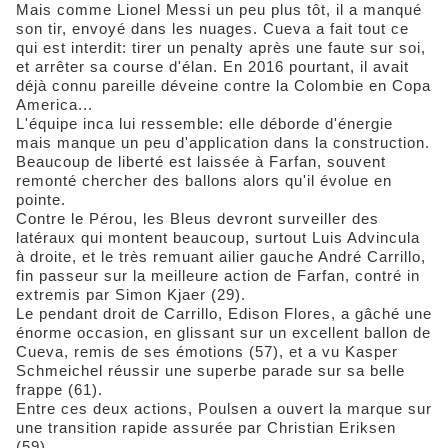
Mais comme Lionel Messi un peu plus tôt, il a manqué
son tir, envoyé dans les nuages. Cueva a fait tout ce
qui est interdit: tirer un penalty après une faute sur soi,
et arrêter sa course d'élan. En 2016 pourtant, il avait
déjà connu pareille déveine contre la Colombie en Copa
America...
L'équipe inca lui ressemble: elle déborde d'énergie
mais manque un peu d'application dans la construction.
Beaucoup de liberté est laissée à Farfan, souvent
remonté chercher des ballons alors qu'il évolue en
pointe.
Contre le Pérou, les Bleus devront surveiller des
latéraux qui montent beaucoup, surtout Luis Advincula
à droite, et le très remuant ailier gauche André Carrillo,
fin passeur sur la meilleure action de Farfan, contré in
extremis par Simon Kjaer (29).
Le pendant droit de Carrillo, Edison Flores, a gâché une
énorme occasion, en glissant sur un excellent ballon de
Cueva, remis de ses émotions (57), et a vu Kasper
Schmeichel réussir une superbe parade sur sa belle
frappe (61).
Entre ces deux actions, Poulsen a ouvert la marque sur
une transition rapide assurée par Christian Eriksen
(59).