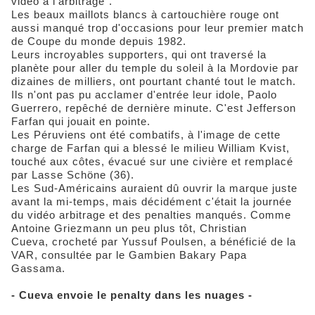
vidéo à l'arbitrage".
Les beaux maillots blancs à cartouchière rouge ont
aussi manqué trop d'occasions pour leur premier match
de Coupe du monde depuis 1982.
Leurs incroyables supporters, qui ont traversé la
planète pour aller du temple du soleil à la Mordovie par
dizaines de milliers, ont pourtant chanté tout le match.
Ils n'ont pas pu acclamer d'entrée leur idole, Paolo
Guerrero, repêché de dernière minute. C'est Jefferson
Farfan qui jouait en pointe.
Les Péruviens ont été combatifs, à l'image de cette
charge de Farfan qui a blessé le milieu William Kvist,
touché aux côtes, évacué sur une civière et remplacé
par Lasse Schöne (36).
Les Sud-Américains auraient dû ouvrir la marque juste
avant la mi-temps, mais décidément c'était la journée
du vidéo arbitrage et des penalties manqués. Comme
Antoine Griezmann un peu plus tôt, Christian
Cueva, crocheté par Yussuf Poulsen, a bénéficié de la
VAR, consultée par le Gambien Bakary Papa
Gassama.
- Cueva envoie le penalty dans les nuages -