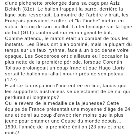
d'une pichenette prolongée dans sa cage par Aziz
Behich (81e). Le ballon frappait la barre, derrière la
ligne puis ressortait. La montre de l'arbitre vibrait, les
Français pouvaient exulter, et "la Pioche" mettre en
valeur le coq de son maillot. La technologie sur la ligne
de but (GLT) confirmait sur écran géant le but.
Comme attendu, le match était un combat de tous les
instants. Les Bleus ont bien dominé, mais la plupart du
temps sur un faux rythme, face à un bloc dense voire
opaque. Les Socceroos ont d'ailleurs eu l'occasion la
plus nette de la première période, lorsque Corentin
Tolisso prolongeait un coup franc et que Hugo Lloris
sortait le ballon qui allait mourir près de son poteau
(17e).
Etait-ce la crispation d'une entrée en lice, tandis que
les supporters australiens se délectaient de ce nul qui
perdurait si longtemps?
Ou le revers de la médaille de la jeunesse? Cette
équipe de France présentait une moyenne d'âge de 24
ans et demi au coup d'envoi: rien moins que la plus
jeune pour entamer une Coupe du monde depuis...
1930, l'année de la première édition (23 ans et onze
mois)!