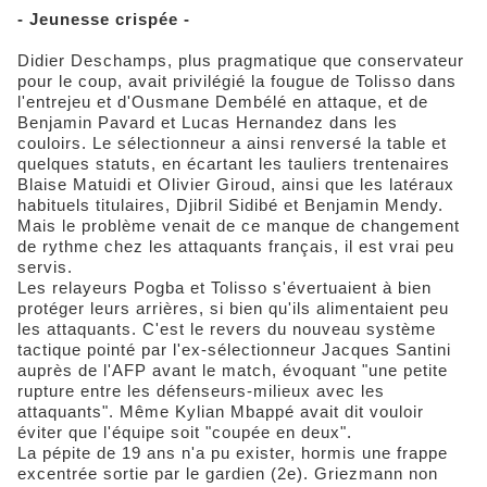
- Jeunesse crispée -
Didier Deschamps, plus pragmatique que conservateur
pour le coup, avait privilégié la fougue de Tolisso dans
l'entrejeu et d'Ousmane Dembélé en attaque, et de
Benjamin Pavard et Lucas Hernandez dans les
couloirs. Le sélectionneur a ainsi renversé la table et
quelques statuts, en écartant les tauliers trentenaires
Blaise Matuidi et Olivier Giroud, ainsi que les latéraux
habituels titulaires, Djibril Sidibé et Benjamin Mendy.
Mais le problème venait de ce manque de changement
de rythme chez les attaquants français, il est vrai peu
servis.
Les relayeurs Pogba et Tolisso s'évertuaient à bien
protéger leurs arrières, si bien qu'ils alimentaient peu
les attaquants. C'est le revers du nouveau système
tactique pointé par l'ex-sélectionneur Jacques Santini
auprès de l'AFP avant le match, évoquant "une petite
rupture entre les défenseurs-milieux avec les
attaquants". Même Kylian Mbappé avait dit vouloir
éviter que l'équipe soit "coupée en deux".
La pépite de 19 ans n'a pu exister, hormis une frappe
excentrée sortie par le gardien (2e). Griezmann non