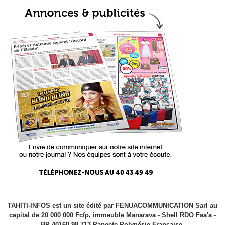
TAHITI-INFOS est un site édité par FENUACOMMUNICATION Sarl au
capital de 20 000 000 Fcfp, immeuble Manarava - Shell RDO Faa'a -
BP 40160 98 713 Papeete Polynésie Française.