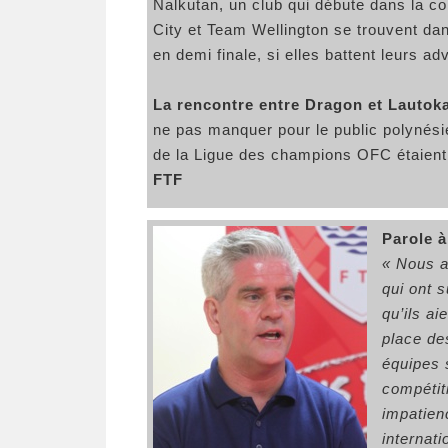
Nalkutan, un club qui débute dans la c
City et Team Wellington se trouvent dans
en demi finale, si elles battent leurs ad
La rencontre entre Dragon et Lautoka 
ne pas manquer pour le public polynésie
de la Ligue des champions OFC étaient
FTF
Parole à
« Nous a
qui ont 
qu’ils a
place de
équipes 
compétit
impatien
internati