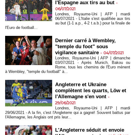
l'Espagne aux tirs au but
-
06/07/2021
Londres, Royaume-Uni | AFP | mardi
06/07/2021 - L'Italie s'est qualifiée aux tirs
au but (1-1 a.p., 4-2 t.a.b.) pour la finale de
l'Euro de football...
Dernier carré à Wembley,
"temple du foot" sous
vigilance sanitaire
-
04/07/2021
Londres, Royaume-Uni | AFP | dimanche
03/07/2021 - Après Munich, Bakou ou
Rome, tous les chemins de l'Euro mènent
à Wembley, "temple du football" à...
Angleterre et Ukraine
complètent les quarts, Löw et
l'Allemagne s'en vont
-
29/06/2021
Londres, Royaume-Uni | AFP | mardi
29/06/2021 - A la fin, c'est l'Angleterre qui a gagné! Souvent battus par
l'Allemagne, les Anglais ont pris leur...
L'Angleterre séduit et envoie