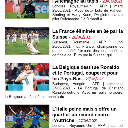
l'Allemagne au tapis
-
29/06/2021
Londres, Royaume-Uni | AFP | mardi
29/06/2021 - Avec deux buts de Raheem
Sterling et Harry Kane, l'Angleterre a fait
plier l'Allemagne 2 à 0 mardi à...
La France éliminée en 8e par la
Suisse
-
28/06/2021
Bucarest, Roumanie | AFP | lundi
28/06/2021 - La France, championne du
monde, a été éliminée dès les huitièmes
de finale de l'Euro par la Suisse, qui...
La Belgique destitue Ronaldo
et le Portugal, couperet pour
les Pays-Bas
-
27/06/2021
Budapest, Hongrie | AFP | dimanche
27/06/2021 - Le Portugal de Cristiano
Ronaldo détrôné! Avec un réalisme acéré,
la Belgique a déposé les tenants du...
L'Italie peine mais s'offre un
quart et un record contre
l'Autriche
-
27/06/2021
Londres, Royaume-Uni | AFP | samedi