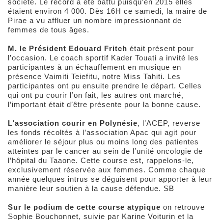
société. Le record a été battu puisqu’en 2015 elles
étaient environ 4 000. Dès 16H ce samedi, la maire de
Pirae a vu affluer un nombre impressionnant de
femmes de tous âges.
M. le Président Edouard Fritch
était présent pour
l’occasion. Le coach sportif Kader Touati a invité les
participantes à un échauffement en musique en
présence Vaimiti Teiefitu, notre Miss Tahiti. Les
participantes ont pu ensuite prendre le départ. Celles
qui ont pu courir l’on fait, les autres ont marché,
l’important était d’être présente pour la bonne cause.
L’association courir en Polynésie
, l’ACEP, reverse
les fonds récoltés à l’association Apac qui agit pour
améliorer le séjour plus ou moins long des patientes
atteintes par le cancer au sein de l’unité oncologie de
l’hôpital du Taaone. Cette course est, rappelons-le,
exclusivement réservée aux femmes. Comme chaque
année quelques intrus se déguisent pour apporter à leur
manière leur soutien à la cause défendue. SB
Sur le podium de cette course atypique
on retrouve
Sophie Bouchonnet, suivie par Karine Voiturin et la