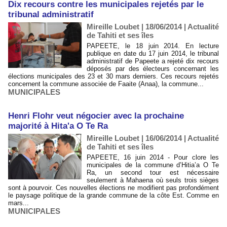
Dix recours contre les municipales rejetés par le
tribunal administratif
Mireille Loubet | 18/06/2014
|
Actualité
de Tahiti et ses îles
PAPEETE, le 18 juin 2014. En lecture
publique en date du 17 juin 2014, le tribunal
administratif de Papeete a rejeté dix recours
déposés par des électeurs concernant les
élections municipales des 23 et 30 mars derniers. Ces recours rejetés
concernent la commune associée de Faaite (Anaa), la commune...
MUNICIPALES
Henri Flohr veut négocier avec la prochaine
majorité à Hita'a O Te Ra
Mireille Loubet | 16/06/2014
|
Actualité
de Tahiti et ses îles
PAPEETE, 16 juin 2014 - Pour clore les
municipales de la commune d’Hitia’a O Te
Ra, un second tour est nécessaire
seulement à Mahaena où seuls trois sièges
sont à pourvoir. Ces nouvelles élections ne modifient pas profondément
le paysage politique de la grande commune de la côte Est. Comme en
mars...
MUNICIPALES