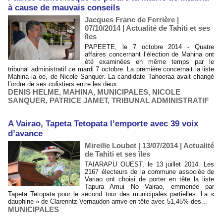
à cause de mauvais conseils
Jacques Franc de Ferrière |
07/10/2014
|
Actualité de Tahiti et ses
îles
PAPEETE, le 7 octobre 2014 - Quatre
affaires concernant l’élection de Mahina ont
été examinées en même temps par le
tribunal administratif ce mardi 7 octobre. La première concernait la liste
Mahina ia oe, de Nicole Sanquer. La candidate Tahoeraa avait changé
l’ordre de ses colistiers entre les deux...
DENIS HELME
,
MAHINA
,
MUNICIPALES
,
NICOLE
SANQUER
,
PATRICE JAMET
,
TRIBUNAL ADMINISTRATIF
A Vairao, Tapeta Tetopata l’emporte avec 39 voix
d’avance
Mireille Loubet | 13/07/2014
|
Actualité
de Tahiti et ses îles
TAIARAPU OUEST, le 13 juillet 2014. Les
2167 électeurs de la commune associée de
Variao ont choisi de porter en tête la liste
Tapura Amui No Vairao, emmenée par
Tapeta Tetopata pour le second tour des municipales partielles. La «
dauphine » de Clarenntz Vernaudon arrive en tête avec 51,45% des...
MUNICIPALES