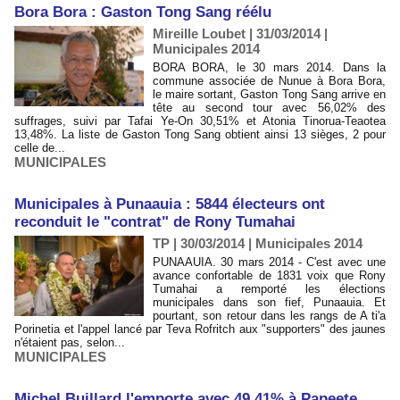
Bora Bora : Gaston Tong Sang réélu
Mireille Loubet | 31/03/2014
|
Municipales 2014
BORA BORA, le 30 mars 2014. Dans la
commune associée de Nunue à Bora Bora,
le maire sortant, Gaston Tong Sang arrive en
tête au second tour avec 56,02% des
suffrages, suivi par Tafai Ye-On 30,51% et Atonia Tinorua-Teaotea
13,48%. La liste de Gaston Tong Sang obtient ainsi 13 sièges, 2 pour
celle de...
MUNICIPALES
Municipales à Punaauia : 5844 électeurs ont
reconduit le "contrat" de Rony Tumahai
TP | 30/03/2014
|
Municipales 2014
PUNAAUIA. 30 mars 2014 - C'est avec une
avance confortable de 1831 voix que Rony
Tumahai a remporté les élections
municipales dans son fief, Punaauia. Et
pourtant, son retour dans les rangs de A ti'a
Porinetia et l'appel lancé par Teva Rofritch aux "supporters" des jaunes
n'étaient pas, selon...
MUNICIPALES
Michel Buillard l'emporte avec 49,41% à Papeete