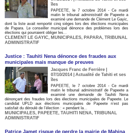
îles
PAPEETE, le 7 octobre 2014 - Ce mardi
matin le tribunal administratif de Papeete a
examiné une demande de Clément Le Gayic,
dont la liste avait remporté cinq sièges lors des élections municipales
de Papara. Le conseiller municipal dénonce des problèmes lors des
élections qui pourraient obliger les...
CLEMENT LE GAYIC
,
MUNICIPALES
,
PAPARA
,
TRIBUNAL
ADMINISTRATIF
Justice : Tauhiti Nena dénonce des fraudes aux
municipales mais manque de preuves
Jacques Franc de Ferrière |
07/10/2014
|
Actualité de Tahiti et ses
îles
PAPEETE, le 7 octobre 2014 - Ce mardi
matin le tribunal administratif de Papeete a
examiné une demande de Tauhiti Nena
dénonçant des fraudes lors des élections municipales de Papeete. Le
candidat UPLD aux élections municipales de Papeete n’est pas
satisfait du déroulé de l’élection : « pendant la...
MUNICIPALES
,
PAPEETE
,
TAUHITI NENA
,
TRIBUNAL
ADMINISTRATIF
Patrice Jamet risque de perdre la mairie de Mahina