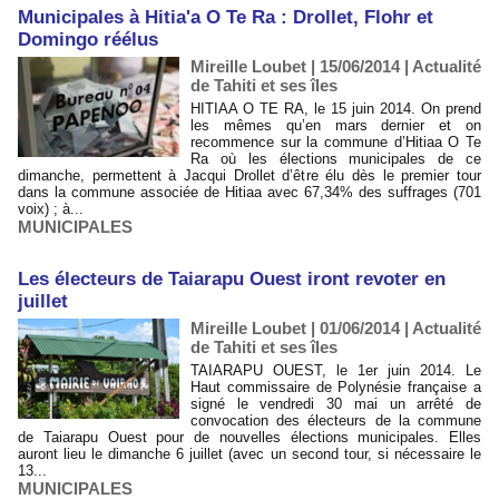
Municipales à Hitia'a O Te Ra : Drollet, Flohr et
Domingo réélus
Mireille Loubet | 15/06/2014
|
Actualité
de Tahiti et ses îles
HITIAA O TE RA, le 15 juin 2014. On prend
les mêmes qu’en mars dernier et on
recommence sur la commune d’Hitiaa O Te
Ra où les élections municipales de ce
dimanche, permettent à Jacqui Drollet d’être élu dès le premier tour
dans la commune associée de Hitiaa avec 67,34% des suffrages (701
voix) ; à...
MUNICIPALES
Les électeurs de Taiarapu Ouest iront revoter en
juillet
Mireille Loubet | 01/06/2014
|
Actualité
de Tahiti et ses îles
TAIARAPU OUEST, le 1er juin 2014. Le
Haut commissaire de Polynésie française a
signé le vendredi 30 mai un arrêté de
convocation des électeurs de la commune
de Taiarapu Ouest pour de nouvelles élections municipales. Elles
auront lieu le dimanche 6 juillet (avec un second tour, si nécessaire le
13...
MUNICIPALES