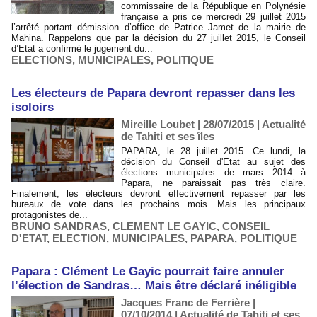
commissaire de la République en Polynésie
française a pris ce mercredi 29 juillet 2015
l’arrêté portant démission d’office de Patrice Jamet de la mairie de
Mahina. Rappelons que par la décision du 27 juillet 2015, le Conseil
d’Etat a confirmé le jugement du...
ELECTIONS
,
MUNICIPALES
,
POLITIQUE
Les électeurs de Papara devront repasser dans les
isoloirs
Mireille Loubet | 28/07/2015
|
Actualité
de Tahiti et ses îles
PAPARA, le 28 juillet 2015. Ce lundi, la
décision du Conseil d'Etat au sujet des
élections municipales de mars 2014 à
Papara, ne paraissait pas très claire.
Finalement, les électeurs devront effectivement repasser par les
bureaux de vote dans les prochains mois. Mais les principaux
protagonistes de...
BRUNO SANDRAS
,
CLEMENT LE GAYIC
,
CONSEIL
D'ETAT
,
ELECTION
,
MUNICIPALES
,
PAPARA
,
POLITIQUE
Papara : Clément Le Gayic pourrait faire annuler
l’élection de Sandras… Mais être déclaré inéligible
Jacques Franc de Ferrière |
07/10/2014
|
Actualité de Tahiti et ses