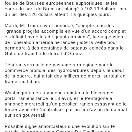
foulée de Bourses européennes euphoriques, et les
cours du baril de Brent ont plongé à 102,13 dollars, loin
du pic des 126 dollars atteint il a quelques jours.
Mardi, M. Trump avait annoncé, "compte tenu des
"grands progrès accomplis en vue d'un accord complet
et définitif avec les dirigeants iraniens", la suspension
de l'opération américaine lancée juste la veille pour
permettre à des centaines de bateaux coincés dans le
Golfe de franchir le détroit d'Ormuz.
Téhéran verrouille ce passage stratégique pour le
commerce mondial des hydrocarbures depuis le début
de la guerre, qui a fait des milliers de morts, surtout en
Iran et au Liban.
Washington a en revanche maintenu le blocus des
ports iraniens lancé le 13 avril, et le Pentagone a
annoncé mercredi qu'un pétrolier iranien essayant de le
forcer avait été "neutralisé" par un tir d'avion de combat
sur son gouvernail.
Possible signe annonciateur d'une évolution sur le
terrain, le porte-avions Charles-De-Gaulle va se