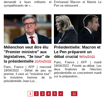
demandé à leurs militants et
Emmanuel Macron et Marine Le
sympathisants de «...
Pen se retrouvent...
Mélenchon veut être élu
Présidentielle: Macron et
"Premier ministre" aux
Le Pen préparent un
législatives, "3e tour" de
débat crucial
19/04/2022
la présidentielle
20/04/2022
Paris, France | AFP | mardi
19/04/2022 - Priorité au débat. Les
Paris, France | AFP | mercredi
deux finalistes de l'élection
19/04/2022 - Défait de peu au
présidentielle se concentrent mardi
premier, il veut un "troisième tour":
sur la préparation...
le troisième homme de la
présidentielle Jean-Luc...
1
2
3
4
5
»
...
11