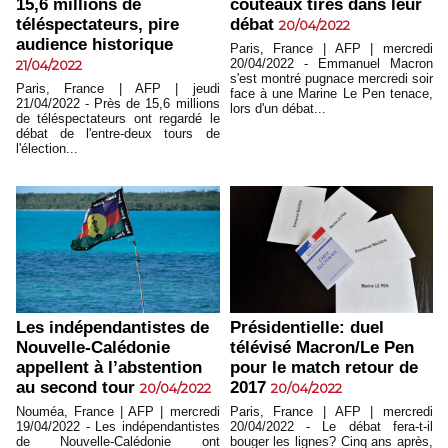
15,6 millions de
couteaux tirés dans leur
téléspectateurs, pire
débat
20/04/2022
audience historique
Paris, France | AFP | mercredi
20/04/2022 - Emmanuel Macron
21/04/2022
s'est montré pugnace mercredi soir
Paris, France | AFP | jeudi
face à une Marine Le Pen tenace,
21/04/2022 - Près de 15,6 millions
lors d'un débat...
de téléspectateurs ont regardé le
débat de l'entre-deux tours de
l'élection...
Les indépendantistes de
Présidentielle: duel
Nouvelle-Calédonie
télévisé Macron/Le Pen
appellent à l’abstention
pour le match retour de
au second tour
2017
20/04/2022
20/04/2022
Nouméa, France | AFP | mercredi
Paris, France | AFP | mercredi
19/04/2022 - Les indépendantistes
20/04/2022 - Le débat fera-t-il
de Nouvelle-Calédonie ont
bouger les lignes? Cinq ans après,