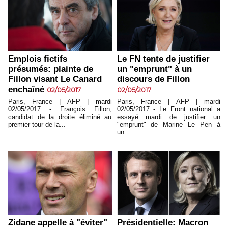
Emplois fictifs
Le FN tente de justifier
présumés: plainte de
un "emprunt" à un
Fillon visant Le Canard
discours de Fillon
enchaîné
02/05/2017
02/05/2017
Paris, France | AFP | mardi
Paris, France | AFP | mardi
02/05/2017 - François Fillon,
02/05/2017 - Le Front national a
candidat de la droite éliminé au
essayé mardi de justifier un
premier tour de la...
"emprunt" de Marine Le Pen à
un...
Zidane appelle à "éviter"
Présidentielle: Macron