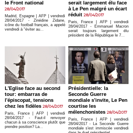
le Front national
serait largement élu face
à Le Pen malgré un écart
28/04/2017
réduit
28/04/2017
Madrid, Espagne | AFP | vendredi
28/04/2017 - Zinédine Zidane,
Paris, France | AFP | vendredi
icône du football français, a appelé
28/04/2017 - Emmanuel Macron
vendredi à "éviter au...
serait toujours largement élu
président de la République le 7...
L'Eglise face au second
Présidentielle: la
tour: embarras de
Seconde Guerre
l'épiscopat, tensions
mondiale s'invite, Le Pen
chez les fidèles
courtise les
28/04/2017
mélenchonistes
28/04/2017
Paris, France | AFP | vendredi
28/04/2017 - Faut-il renvoyer
Paris, France | AFP | vendredi
chacun à sa conscience plutôt que
28/04/2017 - La Seconde Guerre
prendre position? La...
mondiale s'est immiscée vendredi
dans le duel présidentiel,...