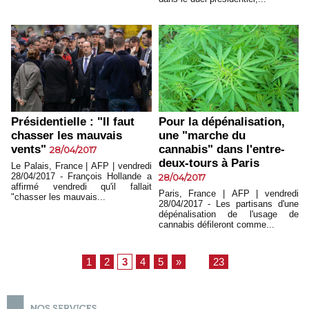
Présidentielle : "Il faut
Pour la dépénalisation,
chasser les mauvais
une "marche du
vents"
cannabis" dans l'entre-
28/04/2017
deux-tours à Paris
Le Palais, France | AFP | vendredi
28/04/2017 - François Hollande a
28/04/2017
affirmé vendredi qu'il fallait
Paris, France | AFP | vendredi
"chasser les mauvais...
28/04/2017 - Les partisans d'une
dépénalisation de l'usage de
cannabis défileront comme...
1
2
3
4
5
»
...
23