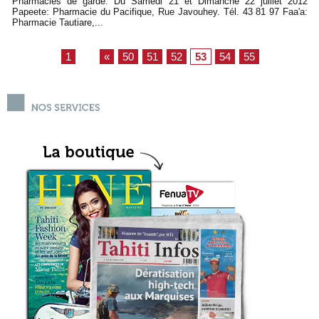
Pharmacies de garde: Du Samedi 21 et Dimanche 22 juillet 2012
Papeete: Pharmacie du Pacifique, Rue Javouhey. Tél. 43 81 97 Faa'a:
Pharmacie Tautiare,...
1
...
«
50
51
52
53
54
55