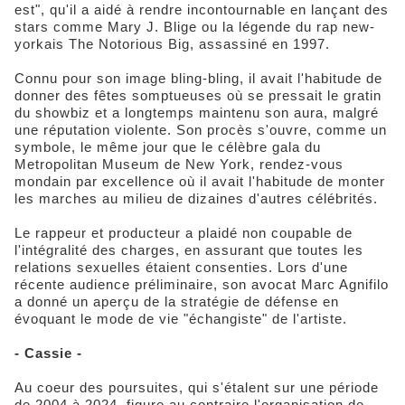
est", qu'il a aidé à rendre incontournable en lançant des
stars comme Mary J. Blige ou la légende du rap new-
yorkais The Notorious Big, assassiné en 1997.
Connu pour son image bling-bling, il avait l'habitude de
donner des fêtes somptueuses où se pressait le gratin
du showbiz et a longtemps maintenu son aura, malgré
une réputation violente. Son procès s'ouvre, comme un
symbole, le même jour que le célèbre gala du
Metropolitan Museum de New York, rendez-vous
mondain par excellence où il avait l'habitude de monter
les marches au milieu de dizaines d'autres célébrités.
Le rappeur et producteur a plaidé non coupable de
l'intégralité des charges, en assurant que toutes les
relations sexuelles étaient consenties. Lors d'une
récente audience préliminaire, son avocat Marc Agnifilo
a donné un aperçu de la stratégie de défense en
évoquant le mode de vie "échangiste" de l'artiste.
- Cassie -
Au coeur des poursuites, qui s'étalent sur une période
de 2004 à 2024, figure au contraire l'organisation de