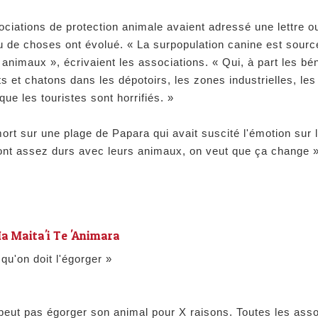
sociations de protection animale avaient adressé une lettre 
eu de choses ont évolué.
« La surpopulation canine est sourc
s animaux »,
écrivaient les associations.
« Qui, à part les bé
 et chatons dans les dépotoirs, les zones industrielles, les 
ue les touristes sont horrifiés. »
mort sur une plage de Papara qui avait suscité l'émotion sur 
ont assez durs avec leurs animaux, on veut que ça change 
Ia Maita'i Te 'Animara
u'on doit l'égorger »
e peut pas égorger son animal pour X raisons. Toutes les as