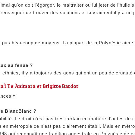
 qu'on doit l'égorger, le maltraiter ou lui jeter de l'huile s
enseigner de trouver des solutions et si vraiment il y a un
n'a pas beaucoup de moyens. La plupart de la Polynésie aim
aux au fenua ?
 ethnies, il y a toujours des gens qui ont un peu de cruauté
a'i Te 'Animara et Brigitte Bardot
ances »
de BlancBlanc ?
ilité. Le droit n'est pas très certain en matière d'actes de c
en métropole ce n'est pas clairement établi. Mais en métrop
998 qui reconnaît une tradition ancestrale en Polynésie de 