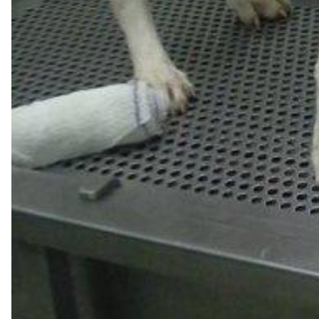
BlancBlanc avait été emmenée chez le vétérinaire pour être opé