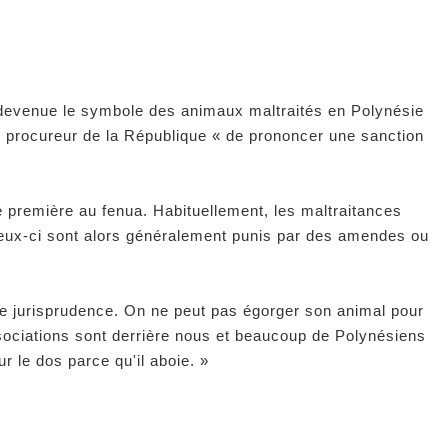
t devenue le symbole des animaux maltraités en Polynésie
 au procureur de la République
« de prononcer une sanction
e première au fenua. Habituellement, les maltraitances
. Ceux-ci sont alors généralement punis par des amendes ou
aire jurisprudence. On ne peut pas égorger son animal pour
ssociations sont derrière nous et beaucoup de Polynésiens
ur le dos parce qu'il aboie. »