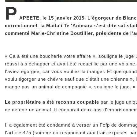
P
APEETE, le 15 janvier 2015. L'égorgeur de Blancb
correctionnel. Ia Maita'i Te 'Animara s'est dite satisf
commenté Marie-Christine Boutillier, présidente de l'
« Ça a été une boucherie votre affaire »,
souligne le juge 
réussi à s'échapper et avait été recueillie par une voisine
l'aviez égorgée, car vous vouliez la manger. Et que quan
voulu égorger une chèvre sauf que c'était une chienne »,
i
mange pas un animal de compagnie »
, souligne le juge.
«
Le propriétaire a été reconnu coupable
par le juge uni
de détenir un animal. Il encourait deux ans d'emprisonne
Il a également été condamné à verser un Fcfp de dommages 
l'article 475 (somme correspondant aux frais exposés par l'