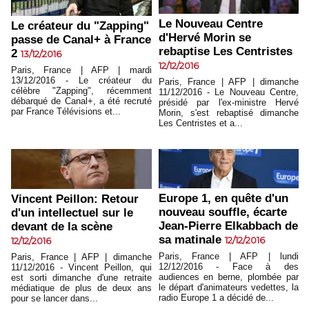
Le Nouveau Centre
Le créateur du "Zapping"
d'Hervé Morin se
passe de Canal+ à France
rebaptise Les Centristes
2
13/12/2016
12/12/2016
Paris, France | AFP | mardi
13/12/2016 - Le créateur du
Paris, France | AFP | dimanche
célèbre "Zapping", récemment
11/12/2016 - Le Nouveau Centre,
débarqué de Canal+, a été recruté
présidé par l'ex-ministre Hervé
par France Télévisions et...
Morin, s'est rebaptisé dimanche
Les Centristes et a...
Europe 1, en quête d'un
Vincent Peillon: Retour
nouveau souffle, écarte
d'un intellectuel sur le
Jean-Pierre Elkabbach de
devant de la scène
sa matinale
12/12/2016
12/12/2016
Paris, France | AFP | lundi
Paris, France | AFP | dimanche
12/12/2016 - Face à des
11/12/2016 - Vincent Peillon, qui
audiences en berne, plombée par
est sorti dimanche d'une retraite
le départ d'animateurs vedettes, la
médiatique de plus de deux ans
radio Europe 1 a décidé de...
pour se lancer dans...