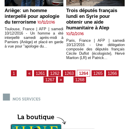
Ariège: un homme
Trois députés français
interpellé pour apologie
lundi en Syrie pour
du terrorisme
obtenir une aide
10/12/2016
humanitaire à Alep
Toulouse, France | AFP | samedi
10/12/2016 - Un homme a été
10/12/2016
interpellé samedi après-midi à
Paris, France | AFP | samedi
Pamiers (Ariège) et placé en garde
10/12/2016 - Une délégation
à vue pour "apologie du...
composée des députés français
Cécile Duflot (écologiste), Hervé
Mariton (LR) et Patrick...
1
...
«
1261
1262
1263
1264
1265
1266
1267
»
...
1268