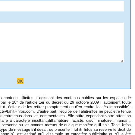
s
es contenus illicites, s'agissant des contenus publiés sur les espaces de
par le 10° de l'article 1er du décret du 29 octobre 2009 , autorisent toute
 à l'éditeur de les retirer promptement ou d'en rendre l'accès impossible".
ct@tahiti-infos.com
. D'autre part, l'équipe de Tahiti-infos ne peut être tenue
t entretenus dans les commentaires. Elle attire cependant votre attention
ire à caractère insultant,diffamatoire, raciste, discriminatoire, infamant,
a personne ou les bonnes mœurs de quelque manière qu'il soit. Tahiti Infos
pe de message s'il devait se présenter. Tahiti Infos se réserve le droit de
age s'il est estimé qu'il dissimule un caractère publicitaire ou s'il a été