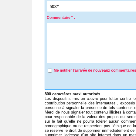
Commentaire * :
Me notifier l'arrivée de nouveaux commentaire
800 caractères maxi autorisés.
Les dispositifs mis en œuvre pour lutter contre l
contribution personnelle des internautes , exposés 
personne à signaler la présence de tels contenus et
Merci de nous signaler tout contenu illicites à
conta
pour responsable de la valeur des propos qui seron
sur le fait qu'elle ne pourra tolérer aucun commenta
pornographique ou ne respectant pas l'éthique de l
se réserve le droit de supprimer immédiatement ce ty
supprimer l'adresse d'un site internet dans un mess