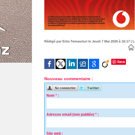
Rédigé par Erita Temauriuri le Jeudi 7 Mai 2026 à 16:17 | L
Save
Nouveau commentaire :
Nom * :
Adresse email (non publiée) * :
Site web :